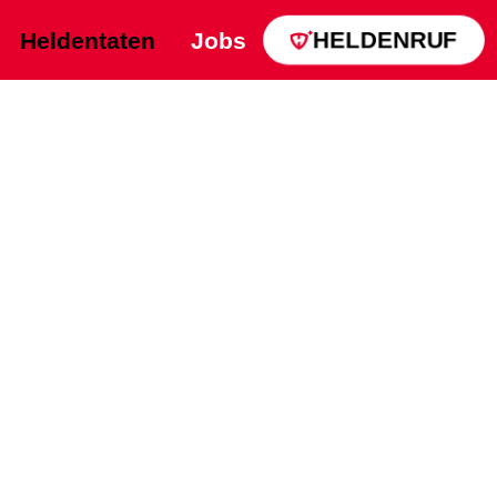
HELDENRUF
Heldentaten
Jobs